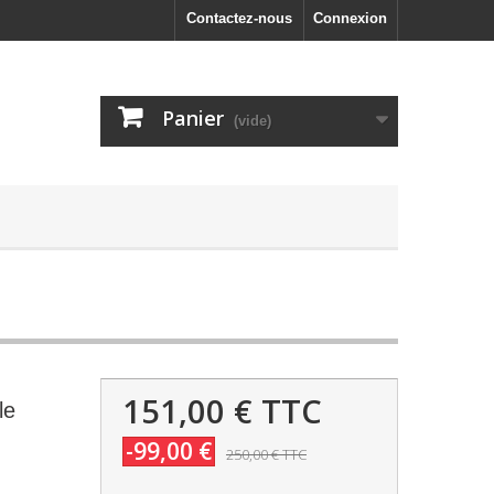
Contactez-nous
Connexion
Panier
(vide)
151,00 €
TTC
le
-99,00 €
250,00 €
TTC