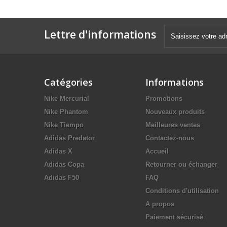
Lettre d'informations
Catégories
Informations
Nike Mercurial
Promotions
Nike Phantom
Nouveaux produits
Nike Tiempo
Meilleures ventes
Adidas Predator
Contactez-nous
Adidas X
Accueil
Adidas Copa
Retourner ou échanger
Adidas F50
FAQ
Conditions d'utilisation
A propos
Paiement sécurisé