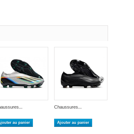
aussures...
Chaussures...
adidas X...
jouter au panier
Ajouter au panier
Ajouter a