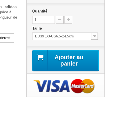
all
adidas
Quantité
grâce à
longueur de
Taille
EU39 1/3-US6.5-24.5cm
terest
Ajouter au
panier