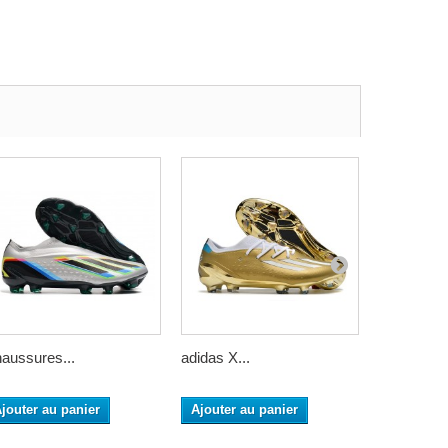
aussures...
adidas X...
adidas X...
jouter au panier
Ajouter au panier
Ajouter a