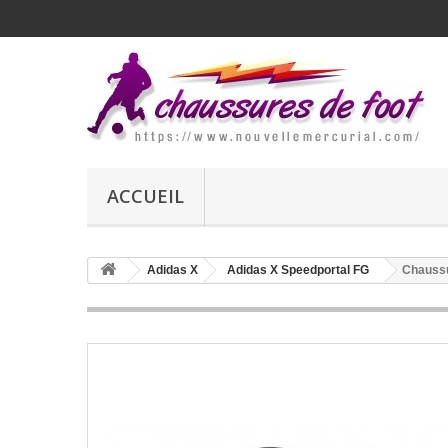
ACCUEIL
Adidas X
Adidas X Speedportal FG
Chaussu