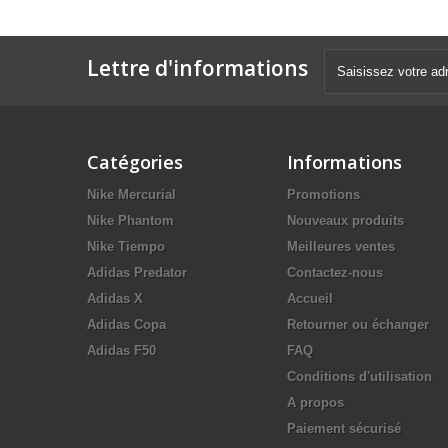
Lettre d'informations
Catégories
Informations
Nike Mercurial
Promotions
Nike Phantom
Nouveaux produits
Nike Tiempo
Meilleures ventes
Adidas Predator
Contactez-nous
Adidas X
Accueil
Adidas Copa
Retourner ou échanger
Adidas F50
FAQ
Conditions d'utilisation
A propos
Paiement sécurisé