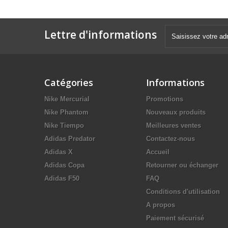
Lettre d'informations
Catégories
Informations
Nike Mercurial
Promotions
Nike Phantom
Nouveaux produits
Nike Tiempo
Meilleures ventes
Adidas Predator
Contactez-nous
Adidas X
Accueil
Adidas Copa
Retourner ou échanger
Adidas F50
FAQ
Conditions d'utilisation
A propos
Paiement sécurisé