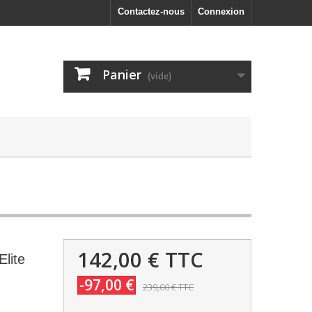
Contactez-nous
Connexion
Panier
(vide)
142,00 €
TTC
lite
-97,00 €
239,00 €
TTC